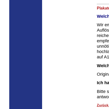
Plakat
Welch
Wir em
Auflös
reiche
empfe
unnöt
hochla
auf A1
Welch
Origi
Ich h
Bitte 
antwo
Zurück