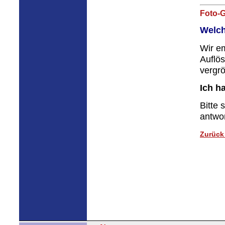
Foto-G
Welch
Wir em
Auflös
vergrö
Ich h
Bitte 
antwo
Zurück