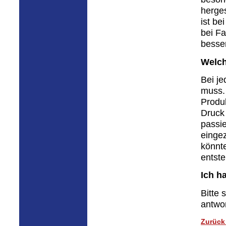
herges
ist be
bei Fa
besser
Welch
Bei je
muss. 
Produ
Druck
passi
einge
könnte
entst
Ich h
Bitte 
antwo
Zurück