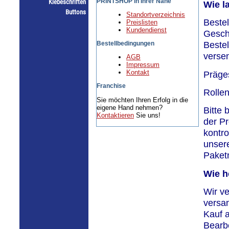
PRINTSHOP in Ihrer Nähe
Klebeschriften
Wie l
Buttons
Standortverzeichnis
Bestel
Preislisten
Kundendienst
Gesche
Beste
Bestellbedingungen
verse
AGB
Impressum
Kontakt
Präges
Franchise
Rollen
Sie möchten Ihren Erfolg in die
eigene Hand nehmen?
Bitte 
Kontaktieren
Sie uns!
der Pr
kontro
unsere
Paket
Wie h
Wir ve
versan
Kauf 
Bearb