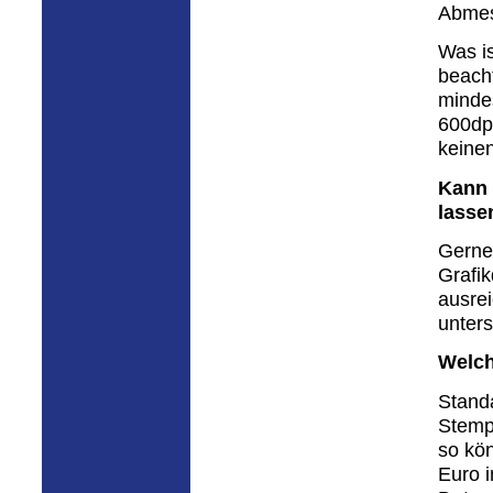
Abmes
Was is
beacht
mindes
600dp
keinen
Kann 
lasse
Gerne 
Grafik
ausrei
unters
Welch
Stand
Stemp
so kön
Euro i