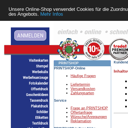
Unsere Online-Shop verwendet Cookies für die Zuordnu
des Angebots.
Mehr Infos
ANMELDEN
Visitenkarten
Kundend
PRINTSHOP
Stempel
PRINTSHOP-Online
Inhalts
Werbekulis
Häufige Fragen
Werbefeuerzeuge
Fotokalender
Liefertermin
Versandkosten
Offsetdruck
Zahlungsarten
Geschenkideen
Tassendruck
Service
Plakatdruck
Frage an PRINTSHOP
Schilder
Offertanfrage
Wünsche/Anregungen
Etiketten
Reklamation
Textildruck