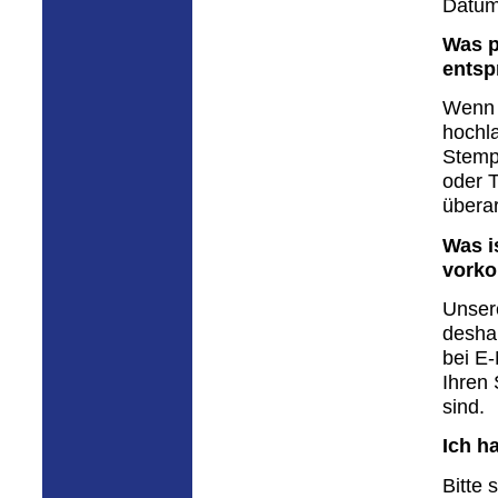
Datum
Was p
entsp
Wenn 
hochla
Stemp
oder T
überar
Was i
vork
Unsere
deshal
bei E
Ihren 
sind.
Ich h
Bitte 