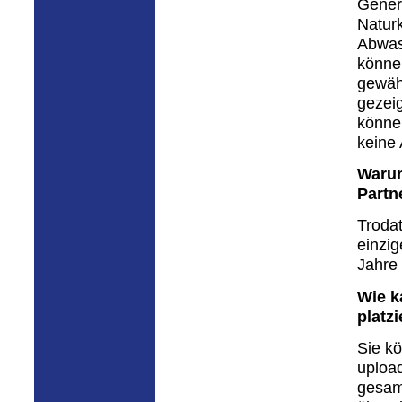
Genera
Natur
Abwass
könne
gewähr
gezeig
könne
keine 
Warum
Partn
Troda
einzig
Jahre 
Wie k
platz
Sie kö
uploa
gesam