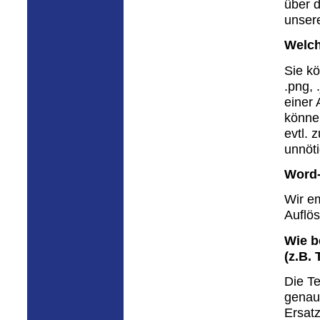
über d
unser
Welch
Sie k
.png, 
einer 
könne
evtl. 
unnöti
Word-
Wir em
Auflö
Wie b
(z.B.
Die Te
genau 
Ersatz