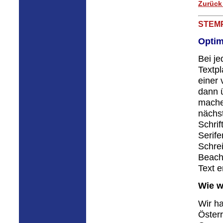
Zurück
STEM
Optim
Bei j
Textp
einer 
dann ü
mache
nächst
Schrif
Serife
Schre
Beach
Text e
Wie w
Wir ha
Öster